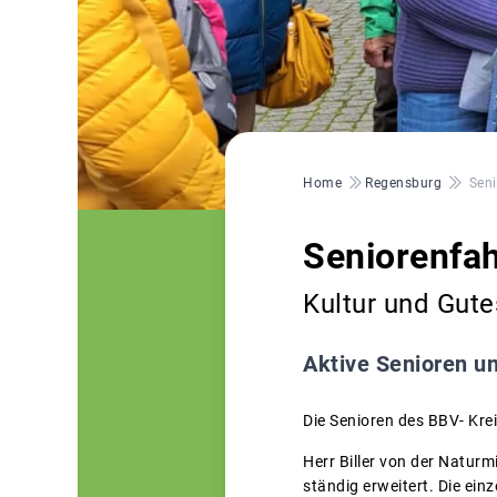
Pfadnavigation
Home
Regensburg
Sen
Seniorenfa
Kultur und Gute
Aktive Senioren u
Die Senioren des BBV- Kr
Herr Biller von der Naturm
ständig erweitert. Die ei