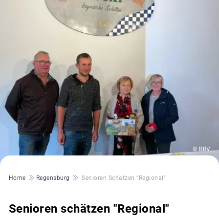
© BBV
Pfadnavigation
Home
Regensburg
Senioren Schätzen "Regional"
Senioren schätzen "Regional"