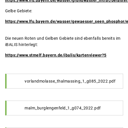
https://www.lfu.bayern.de/wasser/grundwasser_nitrat/belaste
Gelbe Gebiete:
https://www.lfu.bayern.de/wasser/gewaesser_seen_phosphor/e
Die neuen Roten und Gelben Gebiete sind ebenfalls bereits im
iBALIS hinterlegt:
https://www.stmelf.bayern.de/ibalis/kartenviewer?5
vorlandmolasse_thalmassing_1_g085_2022.pdf
malm_burglengenfeld_1_g074_2022.pdf