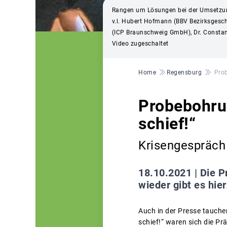
Rangen um Lösungen bei der Umsetzun
v.l. Hubert Hofmann (BBV Bezirksgesch
(ICP Braunschweig GmbH), Dr. Constant
Video zugeschaltet
Pfadnavigation
Home
Regensburg
Prob
Probebohrun
schief!“
Krisengespräch
18.10.2021 |
Die P
wieder gibt es hi
Auch in der Presse tauche
schief!“ waren sich die P