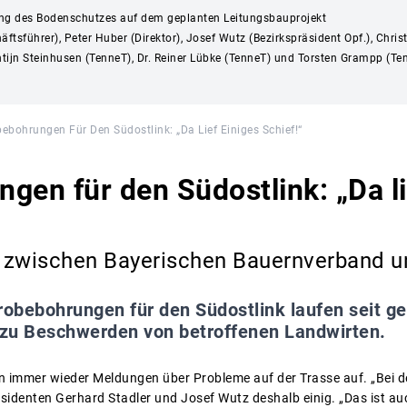
g des Bodenschutzes auf dem geplanten Leitungsbauprojekt
äftsführer), Peter Huber (Direktor), Josef Wutz (Bezirkspräsident Opf.), Ch
ijn Steinhusen (TenneT), Dr. Reiner Lübke (TenneT) und Torsten Grampp (Tenn
ebohrungen Für Den Südostlink: „Da Lief Einiges Schief!“
gen für den Südostlink: „Da li
 zwischen Bayerischen Bauernverband 
robebohrungen für den Südostlink laufen seit g
erzu Beschwerden von betroffenen Landwirten.
n immer wieder Meldungen über Probleme auf der Trasse auf. „Bei d
räsidenten Gerhard Stadler und Josef Wutz deshalb einig. „Das ist a