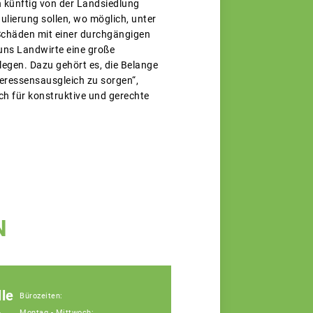
en künftig von der Landsiedlung
ierung sollen, wo möglich, unter
 Schäden mit einer durchgängigen
uns Landwirte eine große
legen. Dazu gehört es, die Belange
ressensausgleich zu sorgen“,
ch für konstruktive und gerechte
N
le
Bürozeiten:
Montag - Mittwoch: