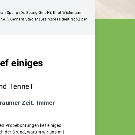
ristian Spang (Dr. Spang GmbH), Knut Wichmann
eT), Gerhard Stadler (Bezirkspräsident Ndb.) per
ef einiges
und TenneT
eraumer Zeit. Immer
en Probebohrungen lief einiges
uch der Grund, warum wir uns mit