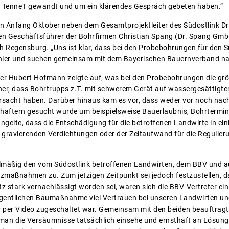
 TenneT gewandt und um ein klärendes Gespräch gebeten haben.“
 Anfang Oktober neben dem Gesamtprojektleiter des Südostlink Dr.
en Geschäftsführer der Bohrfirmen Christian Spang (Dr. Spang Gm
Regensburg. „Uns ist klar, dass bei den Probebohrungen für den S
 hier und suchen gemeinsam mit dem Bayerischen Bauernverband nac
r Hubert Hofmann zeigte auf, was bei den Probebohrungen die größ
, dass Bohrtrupps z.T. mit schwerem Gerät auf wassergesättigt
rsacht haben. Darüber hinaus kam es vor, dass weder vor noch na
haftern gesucht wurde um beispielsweise Bauerlaubnis, Bohrtermin
gelte, dass die Entschädigung für die betroffenen Landwirte in eini
 gravierenden Verdichtungen oder der Zeitaufwand für die Regulier
elmäßig den vom Südostlink betroffenen Landwirten, dem BBV und 
maßnahmen zu. Zum jetzigen Zeitpunkt sei jedoch festzustellen, d
 stark vernachlässigt worden sei, waren sich die BBV-Vertreter ein
igentlichen Baumaßnahme viel Vertrauen bei unseren Landwirten un
er per Video zugeschaltet war. Gemeinsam mit den beiden beauftrag
man die Versäumnisse tatsächlich einsehe und ernsthaft an Lösungen