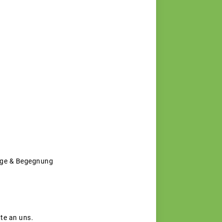
erge & Begegnung
te an uns.