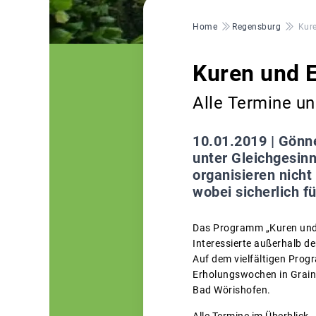
Pfadnavigation
Home
Regensburg
Kur
Kuren und 
Alle Termine u
10.01.2019 |
Gönne
unter Gleichgesin
organisieren nich
wobei sicherlich f
Das Programm „Kuren und 
Interessierte außerhalb d
Auf dem vielfältigen Prog
Erholungswochen in Graina
Bad Wörishofen.