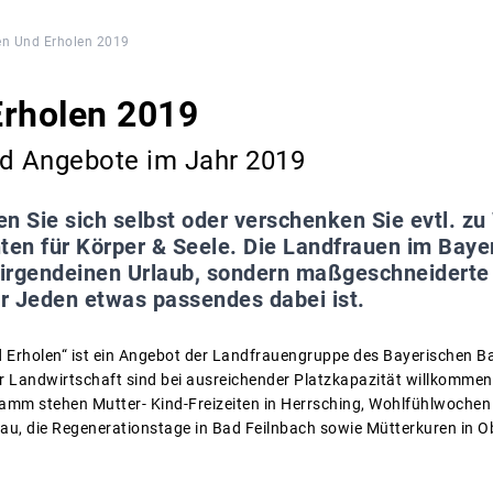
en Und Erholen 2019
Erholen 2019
nd Angebote im Jahr 2019
n Sie sich selbst oder verschenken Sie evtl. z
nten für Körper & Seele. Die Landfrauen im Bay
t irgendeinen Urlaub, sondern maßgeschneidert
ür Jeden etwas passendes dabei ist.
Erholen“ ist ein Angebot der Landfrauengruppe des Bayerischen Ba
er Landwirtschaft sind bei ausreichender Platzkapazität willkommen.
ramm stehen Mutter- Kind-Freizeiten in Herrsching, Wohlfühlwochen 
u, die Regenerationstage in Bad Feilnbach sowie Mütterkuren in O