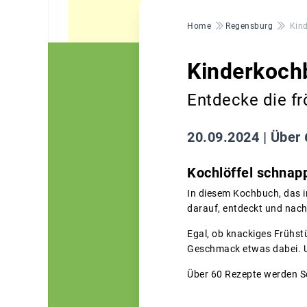
Pfadnavigation
Home
Regensburg
Kin
Kinderkoch
Entdecke die fr
20.09.2024 |
Über 
Kochlöffel schnapp
In diesem Kochbuch, das 
darauf, entdeckt und nac
Egal, ob knackiges Frühstü
Geschmack etwas dabei. Un
Über 60 Rezepte werden Sch