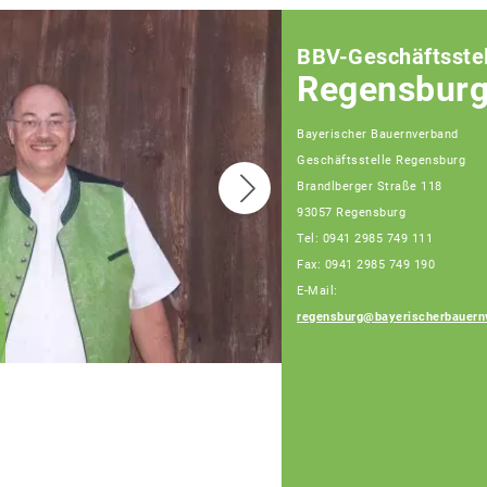
BBV-Geschäftsstel
Regensbur
Bayerischer Bauernverband
Geschäftsstelle Regensburg
Brandlberger Straße 118
93057 Regensburg
Tel: 0941 2985 749 111
Fax: 0941 2985 749 190
E-Mail:
Andreas Basler
regensburg@bayerischerbauern
Fachberater