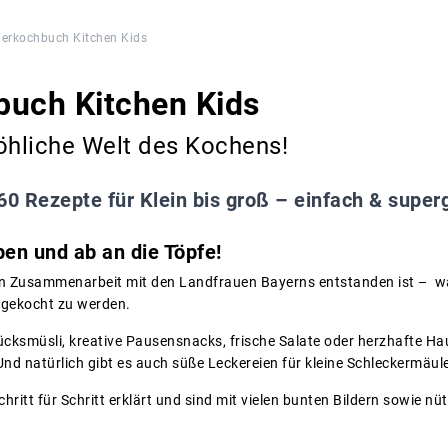
derkochbuch Kitchen Kids
buch Kitchen Kids
öhliche Welt des Kochens!
60 Rezepte für Klein bis groß – einfach & super
en und ab an die Töpfe!
in Zusammenarbeit mit den Landfrauen Bayerns entstanden ist – wa
hgekocht zu werden.
cksmüsli, kreative Pausensnacks, frische Salate oder herzhafte Haup
d natürlich gibt es auch süße Leckereien für kleine Schleckermäule
ritt für Schritt erklärt und sind mit vielen bunten Bildern sowie nü