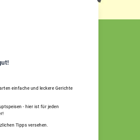
gut!
rten einfache und leckere Gerichte
tspeisen - hier ist für jeden
r!
tzlichen Tipps versehen.