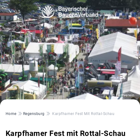
© Festverein
Pfadnavigation
Home
Regensburg
Karpfhamer Fest Mit Rottal-Schau
Karpfhamer Fest mit Rottal-Schau