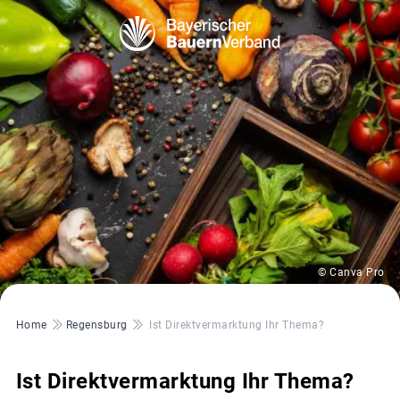
© Canva Pro
Pfadnavigation
Home
Regensburg
Ist Direktvermarktung Ihr Thema?
Ist Direktvermarktung Ihr Thema?