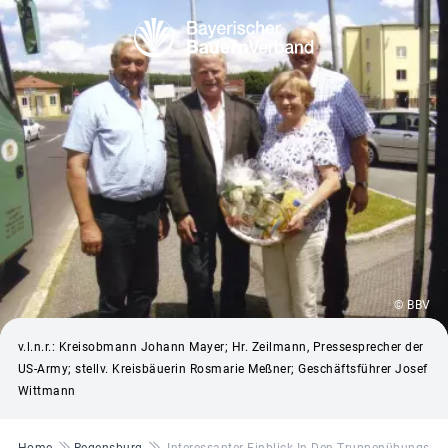
© BBV
v.l.n.r.: Kreisobmann Johann Mayer; Hr. Zeilmann, Pressesprecher der
US-Army; stellv. Kreisbäuerin Rosmarie Meßner; Geschäftsführer Josef
Wittmann
Pfadnavigation
Home
Regensburg
Interessanter Einblick In Den Truppenübungspl