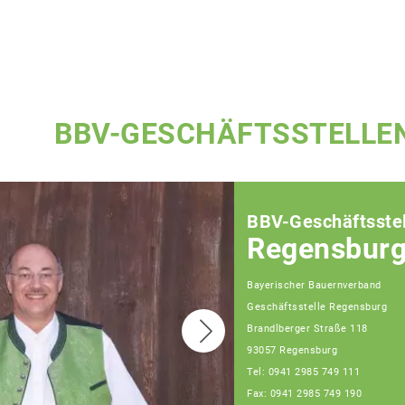
BBV-GESCHÄFTSSTELLE
BBV-Geschäftsstel
Regensbur
Bayerischer Bauernverband
Geschäftsstelle Regensburg
Brandlberger Straße 118
93057 Regensburg
Tel: 0941 2985 749 111
Fax: 0941 2985 749 190