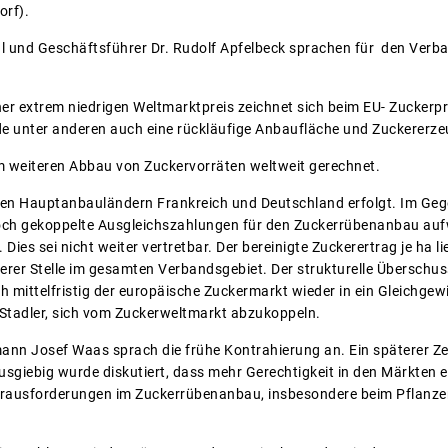
rf).
l und Geschäftsführer Dr. Rudolf Apfelbeck sprachen für den Verb
r extrem niedrigen Weltmarktpreis zeichnet sich beim EU- Zuckerp
e unter anderen auch eine rückläufige Anbaufläche und Zuckererz
 weiteren Abbau von Zuckervorräten weltweit gerechnet.
en Hauptanbauländern Frankreich und Deutschland erfolgt. Im Gege
noch gekoppelte Ausgleichszahlungen für den Zuckerrübenanbau auf
Dies sei nicht weiter vertretbar. Der bereinigte Zuckerertrag je ha 
derer Stelle im gesamten Verbandsgebiet. Der strukturelle Überschu
mittelfristig der europäische Zuckermarkt wieder in ein Gleichgewic
Stadler, sich vom Zuckerweltmarkt abzukoppeln.
mann Josef Waas sprach die frühe Kontrahierung an. Ein späterer Z
Ausgiebig wurde diskutiert, dass mehr Gerechtigkeit in den Märkten
erausforderungen im Zuckerrübenanbau, insbesondere beim Pflanze