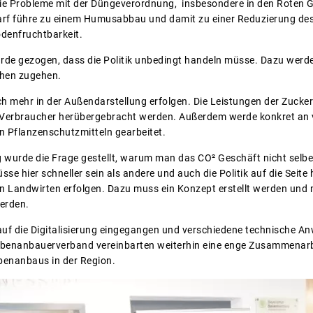
ie Probleme mit der Düngeverordnung, insbesondere in den Roten G
arf führe zu einem Humusabbau und damit zu einer Reduzierung de
denfruchtbarkeit.
rde gezogen, dass die Politik unbedingt handeln müsse. Dazu wer
chen zugehen.
h mehr in der Außendarstellung erfolgen. Die Leistungen der Zuck
d Verbraucher herübergebracht werden. Außerdem werde konkret an 
 Pflanzenschutzmitteln gearbeitet.
 wurde die Frage gestellt, warum man das CO² Geschäft nicht selb
se hier schneller sein als andere und auch die Politik auf die Seite
 Landwirten erfolgen. Dazu muss ein Konzept erstellt werden und m
erden.
f die Digitalisierung eingegangen und verschiedene technische An
enanbauerverband vereinbarten weiterhin eine enge Zusammenarbeit
benanbaus in der Region.