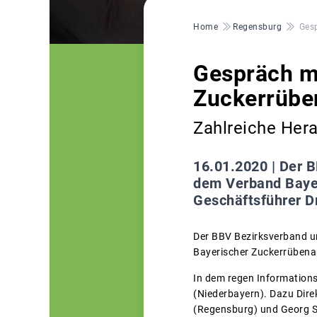
Pfadnavigation
Home
Regensburg
Ges
Gespräch m
Zuckerrübe
Zahlreiche Her
16.01.2020 |
Der B
dem Verband Bayer
Geschäftsführer D
Der BBV Bezirksverband u
Bayerischer Zuckerrübenan
In dem regen Informations
(Niederbayern). Dazu Dir
(Regensburg) und Georg S