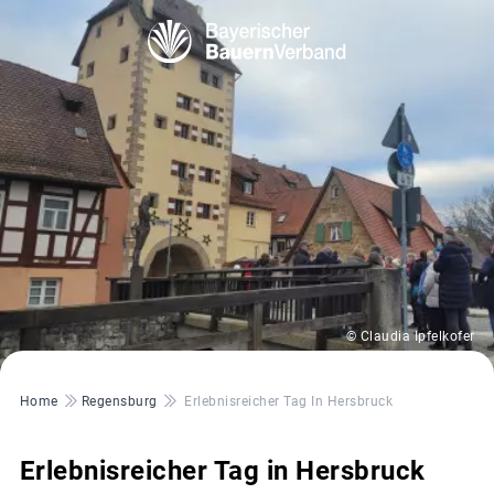
© Claudia Ipfelkofer
Pfadnavigation
Home
Regensburg
Erlebnisreicher Tag In Hersbruck
Erlebnisreicher Tag in Hersbruck