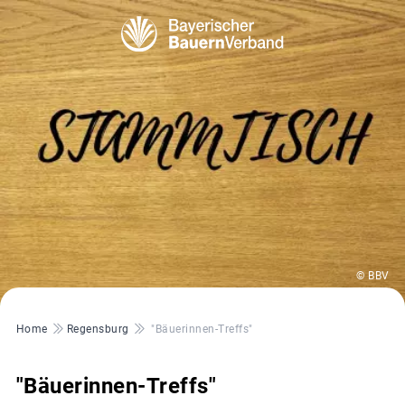
© BBV
Pfadnavigation
Home
Regensburg
"Bäuerinnen-Treffs"
"Bäuerinnen-Treffs"