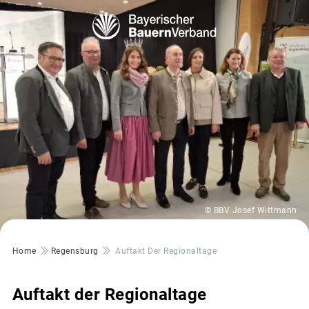
© BBV Josef Wittmann
Pfadnavigation
Home
Regensburg
Auftakt Der Regionaltage
Auftakt der Regionaltage