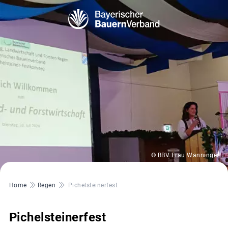
© BBV Frau Wanninger
Pfadnavigation
Home
Regen
Pichelsteinerfest
Pichelsteinerfest