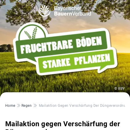
© BBV
Pfadnavigation
Home
Regen
Mailaktion Gegen Verschärfung Der Düngeverordnun
Mailaktion gegen Verschärfung der