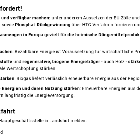
fordert!
r und verfügbar machen:
unter anderem Aussetzen der EU-Zölle un
a sowie
Phosphat-Rückgewinnung
über HTC-Verfahren forcieren u
asmengen in Europa gezielt für die heimische Düngemittelproduk
machen
: Bezahlbare Energie ist Voraussetzung für wirtschaftliche P
stoffe
und
regenerative, biogene Energieträger
- auch Holz -
stärk
nale Wertschöpfung stärken
stärken
: Biogas liefert verlässlich erneuerbare Energie aus der Regi
 Energien und deren Nutzung stärken
: Erneuerbare Energien aus d
n langfristig die Energieversorgung.
fahrt
r Hauptgeschäftsstelle in Landshut melden.
nd