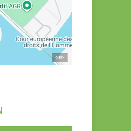
© BBV
N