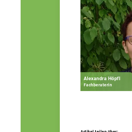
Alexandra Höpfl
Fachberaterin
Artikel teilen über: