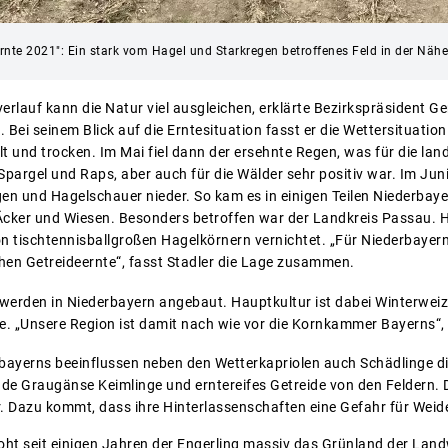
"Ernte 2021": Ein stark vom Hagel und Starkregen betroffenes Feld in der Nähe
rlauf kann die Natur viel ausgleichen, erklärte Bezirkspräsident Ge
.
Bei seinem Blick auf die Erntesituation fasst er die Wettersituat
t und trocken. Im Mai fiel dann der ersehnte Regen, was für die lan
argel und Raps, aber auch für die Wälder sehr positiv war. Im Juni
gen und Hagelschauer nieder. So kam es in einigen Teilen Niederbay
er und Wiesen. Besonders betroffen war der Landkreis Passau. Hi
on tischtennisballgroßen Hagelkörnern vernichtet. „Für Niederbayern
hen Getreideernte“, fasst Stadler die Lage zusammen.
werden in Niederbayern angebaut. Hauptkultur ist dabei Winterweiz
. „Unsere Region ist damit nach wie vor die Kornkammer Bayerns“, 
rbayerns beeinflussen neben den Wetterkapriolen auch Schädlinge d
de Graugänse Keimlinge und erntereifes Getreide von den Feldern. D
. Dazu kommt, dass ihre Hinterlassenschaften eine Gefahr für Weide
ht seit einigen Jahren der Engerling massiv das Grünland der Landw