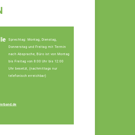
N
le
Sprechtag: Montag, Dienstag,
Donnerstag und Freitag mit Termin
nach Absprache, Büro ist von Montag
bis Freitag von 8:00 Uhr bis 12:00
Uhr besetzt, (nachmittags nur
telefonisch erreichbar)
Amelie Koller
erband.de
Fachberaterin in
Viechtach und Cham