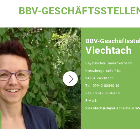
BBV-GESCHÄFTSSTELLE
BBV-Geschäftsstel
Viechtach
Bayerischer Bauernverband
Kreuzbergstraße 16a
94234 Viechtach
Tel: 09942 80840-10
Fax: 09942 80840-19
E-Mail:
Claudia Wanninger
Viechtach@BayerischerBauernV
Fachberaterin in
Viechtach und Cham