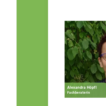
Alexandra Höpfl
Fachberaterin