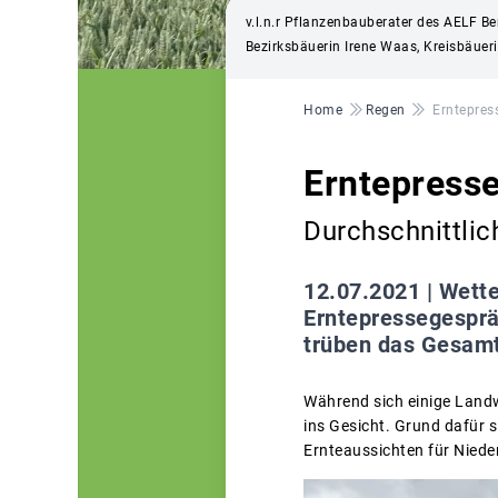
v.l.n.r Pflanzenbauberater des AELF Be
Bezirksbäuerin Irene Waas, Kreisbäuer
Pfadnavigation
Home
Regen
Erntepres
Erntepress
Durchschnittli
12.07.2021 |
Wette
Erntepressegesprä
trüben das Gesamt
Während sich einige Landwi
ins Gesicht. Grund dafür 
Ernteaussichten für Nieder