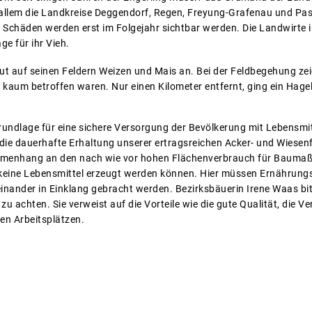
 allem die Landkreise Deggendorf, Regen, Freyung-Grafenau und Pas
 Schäden werden erst im Folgejahr sichtbar werden. Die Landwirte 
e für ihr Vieh.
 auf seinen Feldern Weizen und Mais an. Bei der Feldbegehung zeigt
 kaum betroffen waren. Nur einen Kilometer entfernt, ging ein Hage
 Grundlage für eine sichere Versorgung der Bevölkerung mit Lebensmi
 die dauerhafte Erhaltung unserer ertragsreichen Acker- und Wiesenf
mmenhang an den nach wie vor hohen Flächenverbrauch für Baumaß
keine Lebensmittel erzeugt werden können. Hier müssen Ernährungs
einander in Einklang gebracht werden. Bezirksbäuerin Irene Waas bi
zu achten. Sie verweist auf die Vorteile wie die gute Qualität, die
en Arbeitsplätzen.