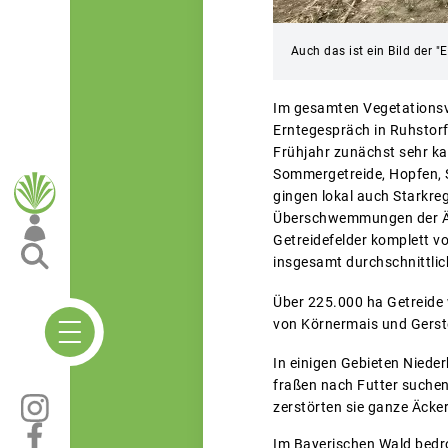
Auch das ist ein Bild der 
Im gesamten Vegetationsve
Erntegespräch in Ruhstorf
Frühjahr zunächst sehr kal
Sommergetreide, Hopfen, Sp
gingen lokal auch Starkre
Überschwemmungen der Äck
Getreidefelder komplett v
insgesamt durchschnittlic
Über 225.000 ha Getreide 
von Körnermais und Gerste
In einigen Gebieten Niede
fraßen nach Futter suchen
zerstörten sie ganze Äcker
Im Bayerischen Wald bedro