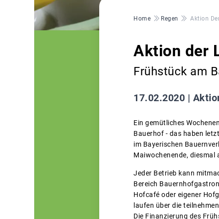
Pfadnavigation
Home
Regen
Aktion De
Aktion der 
Frühstück am B
17.02.2020 |
Aktio
Ein gemütliches Wochenen
Bauerhof - das haben letz
im Bayerischen Bauernverb
Maiwochenende, diesmal 
Jeder Betrieb kann mitmac
Bereich Bauernhofgastronom
Hofcafé oder eigener Hofga
laufen über die teilnehme
Die Finanzierung des Frühs