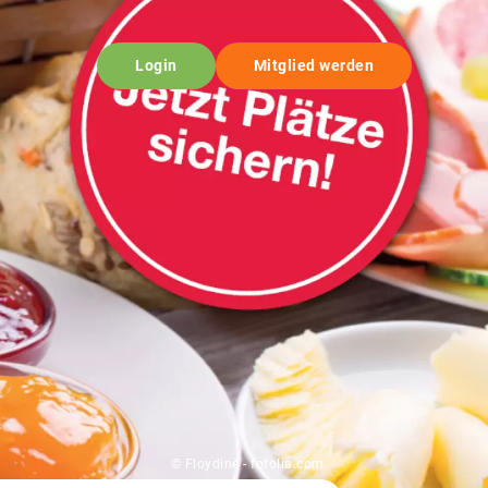
Login
Mitglied werden
© Floydine - fotolia.com