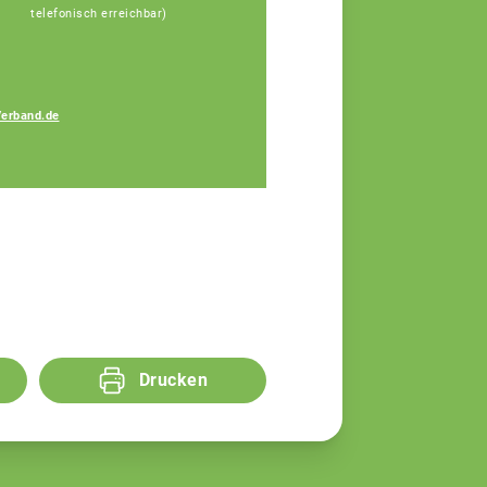
telefonisch erreichbar)
Amelie Koller
erband.de
Fachberaterin in
Viechtach und Cham
Drucken