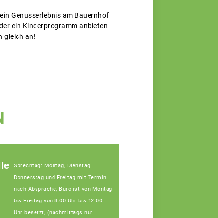
e ein Genusserlebnis am Bauernhof
 oder ein Kinderprogramm anbieten
 gleich an!
N
le
Sprechtag: Montag, Dienstag,
Donnerstag und Freitag mit Termin
nach Absprache, Büro ist von Montag
bis Freitag von 8:00 Uhr bis 12:00
Uhr besetzt, (nachmittags nur