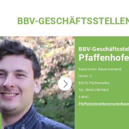
BBV-GESCHÄFTSSTELLE
BBV-Geschäftsstel
Pfaffenhof
Bayerischer Bauernverband
Ilmstr. 2
85276 Pfaffenhofen
Tel: 08441/89196-0
E-Mail:
Pfaffenhofen@BayerischerBaue
Heckl Erwin
Berater für
Generationenfolge