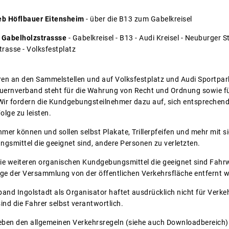
eb Höflbauer Eitensheim
- über die B13 zum Gabelkreisel
 Gabelholzstrassse
- Gabelkreisel - B13 - Audi Kreisel - Neuburger S
rasse - Volksfestplatz
ren an den Sammelstellen und auf Volksfestplatz und Audi Sportpar
uernverband steht für die Wahrung von Recht und Ordnung sowie fü
ir fordern die Kundgebungsteilnehmer dazu auf, sich entsprechen
lge zu leisten.
mer können und sollen selbst Plakate, Trillerpfeifen und mehr mit si
gsmittel die geeignet sind, andere Personen zu verletzten.
e weiteren organischen Kundgebungsmittel die geeignet sind Fahrw
ge der Versammlung von der öffentlichen Verkehrsfläche entfernt w
and Ingolstadt als Organisator haftet ausdrücklich nicht für Verke
nd die Fahrer selbst verantwortlich.
 neben den allgemeinen Verkehrsregeln (siehe auch Downloadbereich)