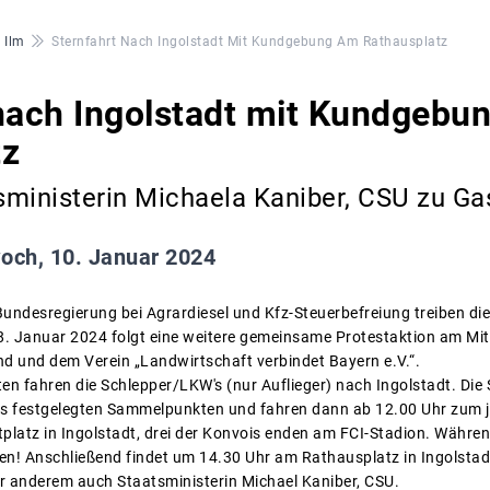
 Ilm
Sternfahrt Nach Ingolstadt Mit Kundgebung Am Rathausplatz
nach Ingolstadt mit Kundgebu
tz
ministerin Michaela Kaniber, CSU zu Ga
och, 10. Januar 2024
Bundesregierung bei Agrardiesel und Kfz-Steuerbefreiung treiben d
8. Januar 2024 folgt eine weitere gemeinsame Protestaktion am Mi
 und dem Verein „Landwirtschaft verbindet Bayern e.V.“.
ten fahren die Schlepper/LKW's (nur Auflieger) nach Ingolstadt. Di
hs festgelegten Sammelpunkten und fahren dann ab 12.00 Uhr zum je
tplatz in Ingolstadt, drei der Konvois enden am FCI-Stadion. Währen
en! Anschließend findet um 14.30 Uhr am Rathausplatz in Ingolstad
r anderem auch Staatsministerin Michael Kaniber, CSU.