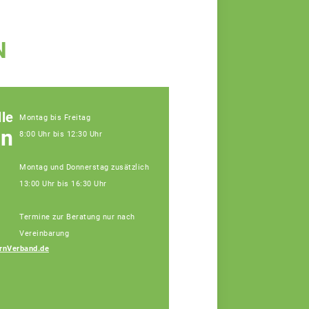
N
le
Montag bis Freitag
en
8:00 Uhr bis 12:30 Uhr
Montag und Donnerstag zusätzlich
13:00 Uhr bis 16:30 Uhr
Termine zur Beratung nur nach
Vereinbarung
rnVerband.de
Bauer Elisa
Fachberaterin