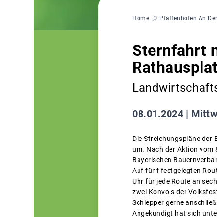
Pfadnavigation
Home
Pfaffenhofen An Der
Sternfahrt 
Rathauspla
Landwirtschafts
08.01.2024 |
Mittw
Die Streichungspläne der 
um. Nach der Aktion vom 
Bayerischen Bauernverband
Auf fünf festgelegten Rou
Uhr für jede Route an sec
zwei Konvois der Volksfes
Schlepper gerne anschließ
Angekündigt hat sich unte