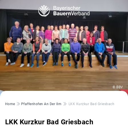
© BBV
Pfadnavigation
Home
Pfaffenhofen An Der Ilm
LKK Kurzkur Bad Griesbach
LKK Kurzkur Bad Griesbach