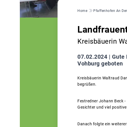
Pfadnavigation
Home
Pfaffenhofen An Der
Landfrauen
Kreisbäuerin Wa
07.02.2024 |
Gute 
Vohburg geboten
Kreisbäuerin Waltraud Dan
begrüßen.
Festredner Johann Beck - 
Gesichter und viel positi
Danach folgte ein weiter