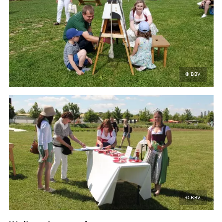
© BBV
© BBV