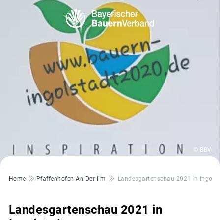
© BBV
Pfadnavigation
Home
Pfaffenhofen An Der Ilm
Landesgartenschau 2021 In Ingolst
Landesgartenschau 2021 in