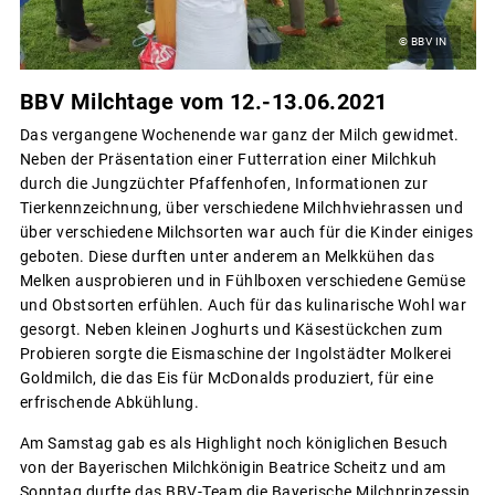
© BBV IN
BBV Milchtage vom 12.-13.06.2021
Das vergangene Wochenende war ganz der Milch gewidmet.
Neben der Präsentation einer Futterration einer Milchkuh
durch die Jungzüchter Pfaffenhofen, Informationen zur
Tierkennzeichnung, über verschiedene Milchhviehrassen und
über verschiedene Milchsorten war auch für die Kinder einiges
geboten. Diese durften unter anderem an Melkkühen das
Melken ausprobieren und in Fühlboxen verschiedene Gemüse
und Obstsorten erfühlen. Auch für das kulinarische Wohl war
gesorgt. Neben kleinen Joghurts und Käsestückchen zum
Probieren sorgte die Eismaschine der Ingolstädter Molkerei
Goldmilch, die das Eis für McDonalds produziert, für eine
erfrischende Abkühlung.
Am Samstag gab es als Highlight noch königlichen Besuch
von der Bayerischen Milchkönigin Beatrice Scheitz und am
Sonntag durfte das BBV-Team die Bayerische Milchprinzessin