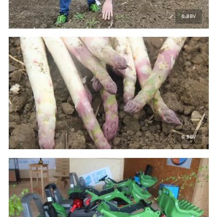
© BBV
© BBV