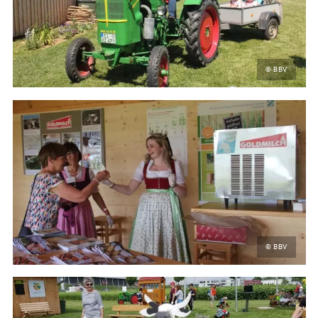
© BBV
© BBV