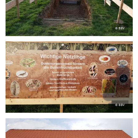
© BBV
© BBV