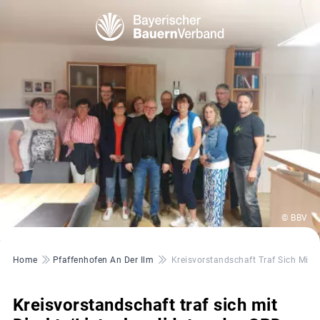
© BBV
Pfadnavigation
Home
Pfaffenhofen An Der Ilm
Kreisvorstandschaft Traf Sich Mit 
Kreisvorstandschaft traf sich mit