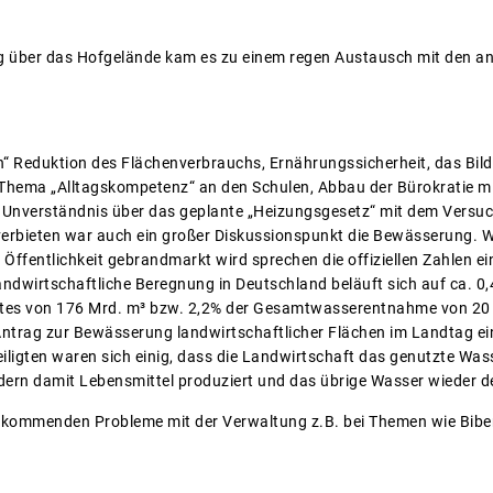
g über das Hofgelände kam es zu einem regen Austausch mit den an
 Reduktion des Flächenverbrauchs, Ernährungssicherheit, das Bild
 Thema „Alltagskompetenz“ an den Schulen, Abbau der Bürokratie mit 
e Unverständnis über das geplante „Heizungsgesetz“ mit dem Versuc
verbieten war auch ein großer Diskussionspunkt die Bewässerung. W
Öffentlichkeit gebrandmarkt wird sprechen die offiziellen Zahlen ei
ndwirtschaftliche Beregnung in Deutschland beläuft sich auf ca. 0,4
es von 176 Mrd. m³ bzw. 2,2% der Gesamtwasserentnahme von 20 M
 Antrag zur Bewässerung landwirtschaftlicher Flächen im Landtag 
eiligten waren sich einig, dass die Landwirtschaft das genutzte Was
dern damit Lebensmittel produziert und das übrige Wasser wieder 
fkommenden Probleme mit der Verwaltung z.B. bei Themen wie Bibe