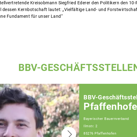
tellvertretende Kreisobmann Siegfried Ederer den Politikern den 10
dessen Kernbotschaft lautet: „Vielfältige Land- und Forstwirtschaf
rüne Fundament für unser Land“
BBV-GESCHÄFTSSTELLE
BBV-Geschäftsstel
Pfaffenhof
Bayerischer Bauernverband
Ilmstr. 2
85276 Pfaffenhofen