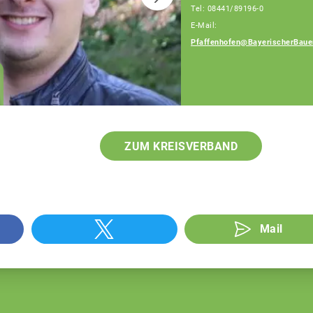
Tel: 08441/89196-0
E-Mail:
Pfaffenhofen@BayerischerBaue
Heckl Erwin
Berater für
Generationenfolge
ZUM KREISVERBAND
Mail