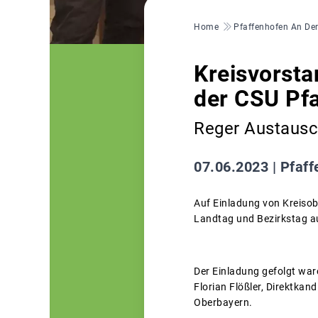
Pfadnavigation
Home
Pfaffenhofen An Der
Kreisvorsta
der CSU Pf
Reger Austausc
07.06.2023 |
Pfaff
Auf Einladung von Kreisob
Landtag und Bezirkstag a
Der Einladung gefolgt war
Florian Flößler, Direktkan
Oberbayern.