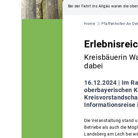
Bei der Fahrt ins Allgäu waren die ob
Pfadnavigation
Home
Pfaffenhofen An Der
Erlebnisrei
Kreisbäuerin Wa
dabei
16.12.2024 |
Im Ra
oberbayerischen Kr
Kreisvorstandscha
Informationsreise 
Die Veranstaltung stand u
Betriebe als auch die Mög
Landsberg am Lech bei win