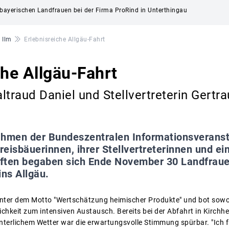
erbayerischen Landfrauen bei der Firma ProRind in Unterthingau
 Ilm
Erlebnisreiche Allgäu-Fahrt
che Allgäu-Fahrt
ltraud Daniel und Stellvertreterin Gertr
hmen der Bundeszentralen Informationsveransta
eisbäuerinnen, ihrer Stellvertreterinnen und e
ften begaben sich Ende November 30 Landfraue
ins Allgäu.
nter dem Motto "Wertschätzung heimischer Produkte" und bot sowoh
lichkeit zum intensiven Austausch. Bereits bei der Abfahrt in Kirch
terlichem Wetter war die erwartungsvolle Stimmung spürbar. "Ich 