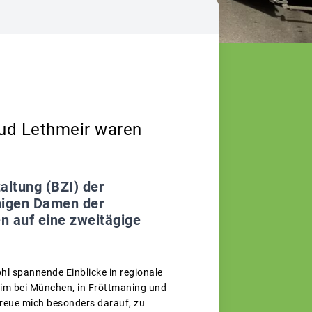
aud Lethmeir waren
ltung (BZI) der
inigen Damen der
n auf eine zweitägige
l spannende Einblicke in regionale
heim bei München, in Fröttmaning und
freue mich besonders darauf, zu