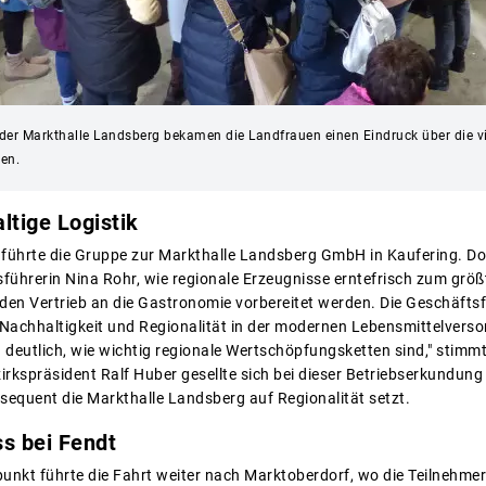
der Markthalle Landsberg bekamen die Landfrauen einen Eindruck über die vi
en.
ltige Logistik
führte die Gruppe zur Markthalle Landsberg GmbH in Kaufering. Do
führerin Nina Rohr, wie regionale Erzeugnisse erntefrisch zum größ
 den Vertrieb an die Gastronomie vorbereitet werden. Die Geschäfts
Nachhaltigkeit und Regionalität in der modernen Lebensmittelverso
d deutlich, wie wichtig regionale Wertschöpfungsketten sind," stimm
irkspräsident Ralf Huber gesellte sich bei dieser Betriebserkundung
nsequent die Markthalle Landsberg auf Regionalität setzt.
s bei Fendt
nkt führte die Fahrt weiter nach Marktoberdorf, wo die Teilnehmer