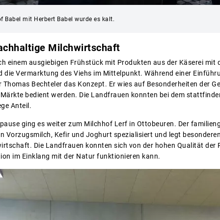
 Babel mit Herbert Babel wurde es kalt.
achhaltige Milchwirtschaft
ch einem ausgiebigen Frühstück mit Produkten aus der Käserei mit
nd die Vermarktung des Viehs im Mittelpunkt. Während einer Einfüh
r Thomas Bechteler das Konzept. Er wies auf Besonderheiten der G
e Märkte bedient werden. Die Landfrauen konnten bei dem stattfinde
ge Anteil.
ause ging es weiter zum Milchhof Lerf in Ottobeuren. Der familienge
n Vorzugsmilch, Kefir und Joghurt spezialisiert und legt besondere
wirtschaft. Die Landfrauen konnten sich von der hohen Qualität der
on im Einklang mit der Natur funktionieren kann.