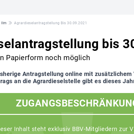
 Ilm
Agrardieselantragstellung Bis 30.09.2021
selantragstellung bis 
in Papierform noch möglich
isherige Antragstellung online mit zusätzlichem
ags an die Agrardieselstelle gibt es dieses Jah
ZUGANGSBESCHRÄNKUN
ieser Inhalt steht exklusiv BBV-Mitgliedern zur 