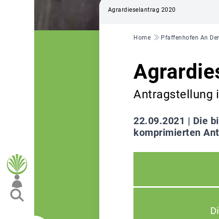
Agrardieselantrag 2020
Pfadnavigation
Home
Pfaffenhofen An Der
Agrardie
Antragstellung 
22.09.2021 |
Die b
komprimierten Antr
D