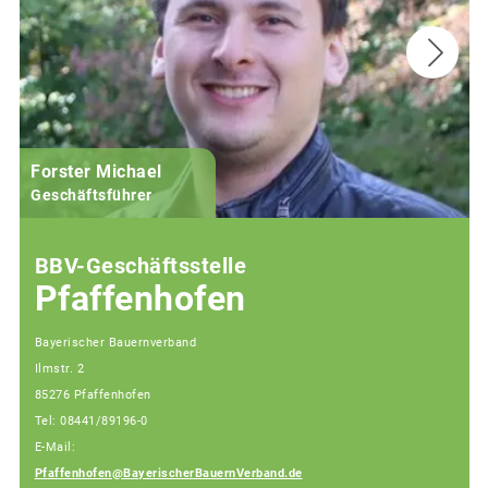
Forster Michael
B
Geschäftsführer
BBV-Geschäftsstelle
Pfaffenhofen
Bayerischer Bauernverband
Ilmstr. 2
85276 Pfaffenhofen
Tel: 08441/89196-0
E-Mail:
Pfaffenhofen@BayerischerBauernVerband.de