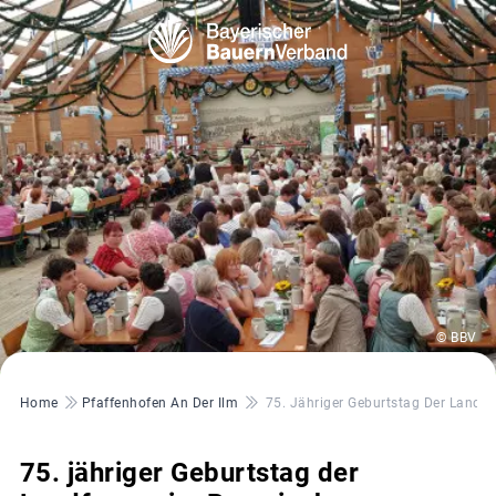
© BBV
Pfadnavigation
Home
Pfaffenhofen An Der Ilm
75. Jähriger Geburtstag Der Landf
75. jähriger Geburtstag der