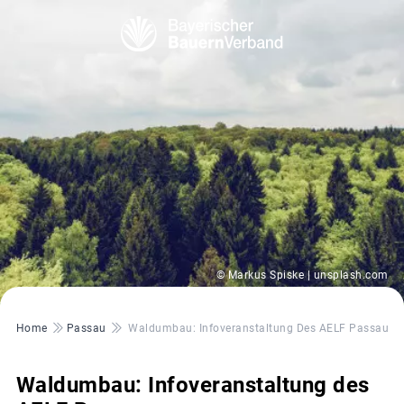
© Markus Spiske | unsplash.com
Pfadnavigation
Home
Passau
Waldumbau: Infoveranstaltung Des AELF Passau
Waldumbau: Infoveranstaltung des