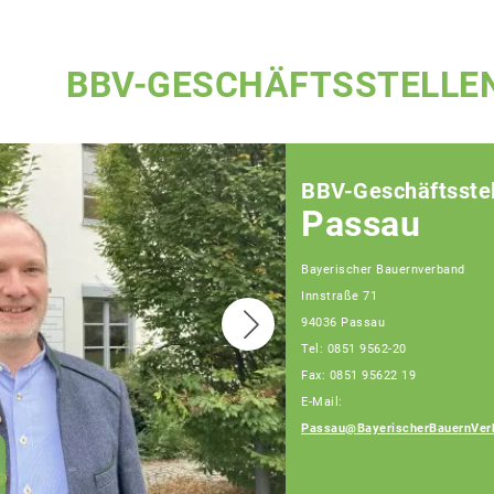
BBV-GESCHÄFTSSTELLE
BBV-Geschäftsstel
Passau
Bayerischer Bauernverband
Innstraße 71
94036 Passau
Tel: 0851 9562-20
Fax: 0851 95622 19
E-Mail:
Passau@BayerischerBauernVer
Franz Schiestl
Fachberater