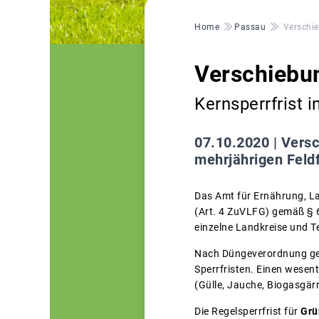
Pfadnavigation
Home
Passau
Verschie
Verschiebun
Kernsperrfrist 
07.10.2020 |
Versc
mehrjährigen Feldf
Das Amt für Ernährung, La
(Art. 4 ZuVLFG) gemäß § 
einzelne Landkreise und Te
Nach Düngeverordnung gel
Sperrfristen. Einen wesen
(Gülle, Jauche, Biogasgärr
Die Regelsperrfrist für
Grü