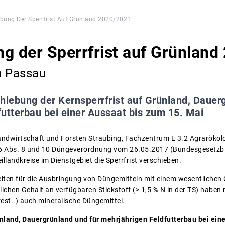
bung Der Sperrfrist Auf Grünland 2020/2021
g der Sperrfrist auf Grünlan
in Passau
hiebung der Kernsperrfrist auf Grünland, Dauer
utterbau bei einer Aussaat bis zum 15. Mai
ndwirtschaft und Forsten Straubing, Fachzentrum L 3.2 Agrarökolo
6 Abs. 8 und 10 Düngeverordnung vom 26.05.2017 (Bundesgesetzbla
illandkreise im Dienstgebiet die Sperrfrist verschieben.
ten für die Ausbringung von Düngemitteln mit einem wesentlichen 
tlichen Gehalt an verfügbaren Stickstoff (> 1,5 % N in der TS) hab
est..) auch mineralische Düngemittel.
nland, Dauergrünland und für mehrjährigen Feldfutterbau bei eine