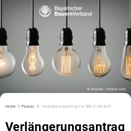
© chones - fotolia.com
Pfadnavigation
Home
Passau
Verlängerungsantrag Für BBV-E.ON-Tarif
Verlängerungsantrag