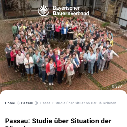
© BBV
Pfadnavigation
Home
Passau
Passau: Studie Über Situation Der Bäuerinnen
Passau: Studie über Situation der