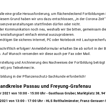
s alle eine große Herausforderung, um flächendeckend Fortbildunge
iesem Grund haben wir uns dazu entschlossen, „in der Corona-Zeit“
enzveranstaltungen stattfinden dürfen oder nicht.
t der Kommunikation noch neu, weshalb wir Sie bitten, gemeinsam d
ranstaltungsart einfach einmal auszuprobieren.
enötigen Sie sicheres Internet, PC oder Notebook mit Lautsprecherf
hriftlich erfolgen! Anmeldeformular erhalten Sie ab sofort in der B
 Auf Wunsch versenden wir diese auch per Fax oder Mail.
Erstellung und Archivierung des Nachweises der Fortbildung beträgt
eit) pro Teilnehmer/in.
ortbildung in der Pflanzenschutz-Sachkunde erforderlich!
Landkreise Passau und Freyung-Grafenau
2021 von 10:00 - 15:00 Uhr - Gasthaus Gruber, Marktplatz 38, 94
2021 von 13:00 - 17:00 Uhr - HLS Rotthalmünster, Franz-Gerauer-