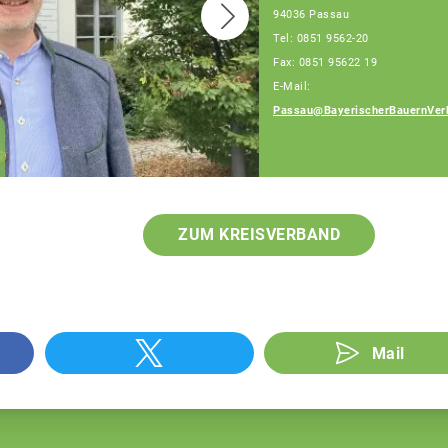
94036 Passau
Tel: 0851 9562-20
Fax: 0851 95622 19
E-Mail:
Passau@BayerischerBauernVer
Franz Schiestl
Fachberater
ZUM KREISVERBAND
Mail