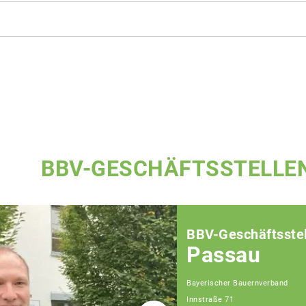
BBV-GESCHÄFTSSTELLE
BBV-Geschäftsstel
Passau
Bayerischer Bauernverband
Innstraße 71