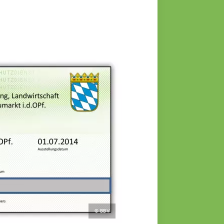
© BBV