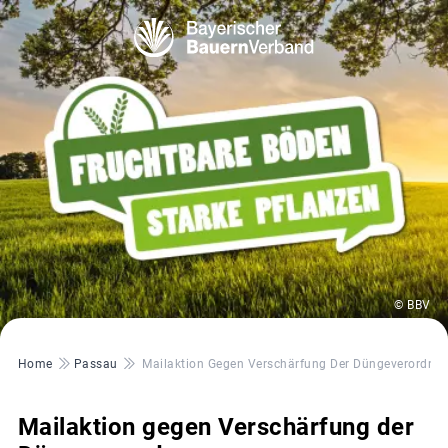
© BBV
Pfadnavigation
Home
Passau
Mailaktion Gegen Verschärfung Der Düngeverordnu
Mailaktion gegen Verschärfung der