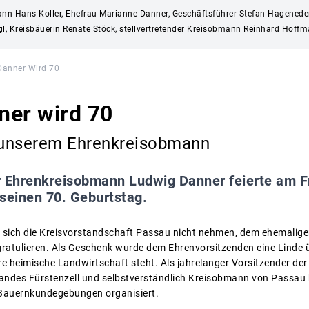
mann Hans Koller, Ehefrau Marianne Danner, Geschäftsführer Stefan Hageneder
ogl, Kreisbäuerin Renate Stöck, stellvertretender Kreisobmann Reinhard Hoff
Danner Wird 70
ner wird 70
n unserem Ehrenkreisobmann
 Ehrenkreisobmann Ludwig Danner feierte am Fre
seinen 70. Geburtstag.
es sich die Kreisvorstandschaft Passau nicht nehmen, dem ehemali
ratulieren. Als Geschenk wurde dem Ehrenvorsitzenden eine Linde üb
e heimische Landwirtschaft steht. Als jahrelanger Vorsitzender der 
ndes Fürstenzell und selbstverständlich Kreisobmann von Passau 
Bauernkundegebungen organisiert.