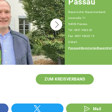
Passau
Bayerischer Bauernverband
Innstraße 71
94036 Passau
Tel: 0851 9562-20
Fax: 0851 95622 19
E-Mail:
Passau@BayerischerBauernVer
Franz Schiestl
Fachberater
ZUM KREISVERBAND
Mail