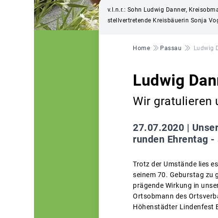
v.l.n.r.: Sohn Ludwig Danner, Kreisob
stellvertretende Kreisbäuerin Sonja V
Pfadnavigation
Home
Passau
Ludwig 
Ludwig Dan
Wir gratuliere
27.07.2020 |
Unser
runden Ehrentag - 
Trotz der Umstände lies 
seinem 70. Geburstag zu g
prägende Wirkung in unser
Ortsobmann des Ortsverba
Höhenstädter Lindenfest 