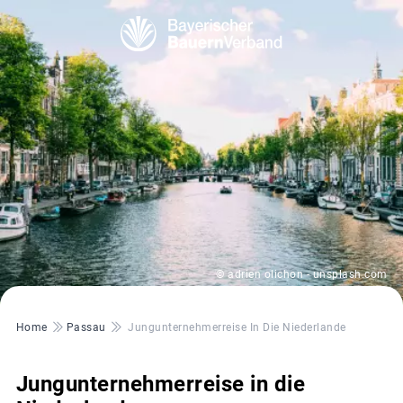
© adrien olichon - unsplash.com
Pfadnavigation
Home
Passau
Jungunternehmerreise In Die Niederlande
Jungunternehmerreise in die