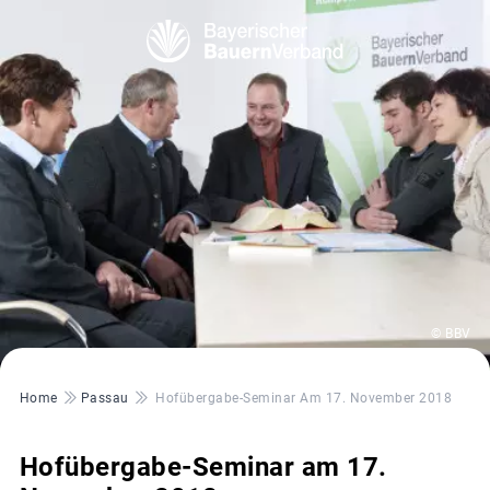
© BBV
Pfadnavigation
Home
Passau
Hofübergabe-Seminar Am 17. November 2018
Hofübergabe-Seminar am 17.