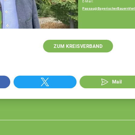
E-Mail:
Passau@BayerischerBauernVer
Franz Schiestl
Fachberater
ZUM KREISVERBAND
Mail