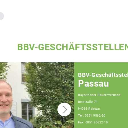
BBV-GESCHÄFTSSTELLE
BBV-Geschäftsstel
Passau
Bayerischer Bauernverband
Innstraße 71
94036 Passau
Tel: 0851 9562-20
Fax: 0851 95622 19