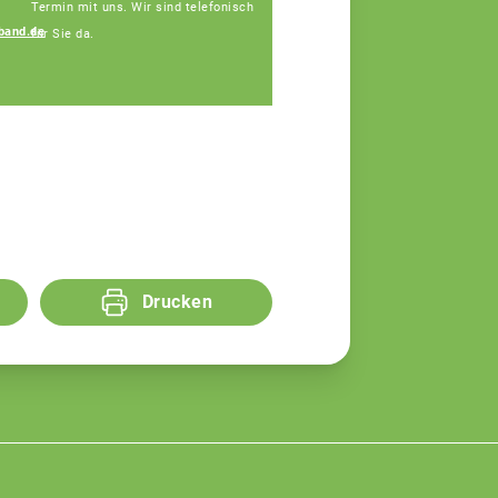
Termin mit uns. Wir sind telefonisch
band.de
für Sie da.
Regina Silbereisen
Fachberaterin
Drucken