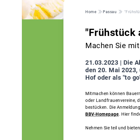
Pfadnavigation
Home
Passau
"Frühst
"Frühstück
Machen Sie mit
21.03.2023 |
Die A
den 20. Mai 2023, 
Hof oder als "to go
Mitmachen können Bauernh
oder Landfrauenvereine, d
bestücken. Die Anmeldung z
BBV-Homepage
. Hier fin
Nehmen Sie teil und biete