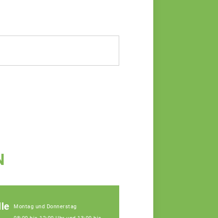
N
le
Montag und Donnerstag