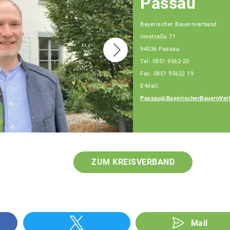
Passau
Bayerischer Bauernverband
Innstraße 71
94036 Passau
Tel: 0851 9562-20
Fax: 0851 95622 19
E-Mail:
Passau@BayerischerBauernVer
Franz Schiestl
Fachberater
ZUM KREISVERBAND
Mail