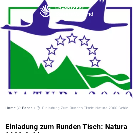
© Natura 2000
Pfadnavigation
Home
Passau
Einladung Zum Runden Tisch: Natura 2000 Gebiet
Einladung zum Runden Tisch: Natura