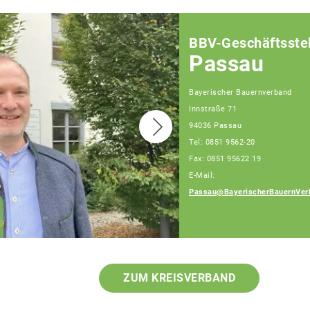
BBV-Geschäftsstel
Passau
Bayerischer Bauernverband
Innstraße 71
94036 Passau
Tel: 0851 9562-20
Fax: 0851 95622 19
E-Mail:
Passau@BayerischerBauernVer
Franz Schiestl
Fachberater
ZUM KREISVERBAND