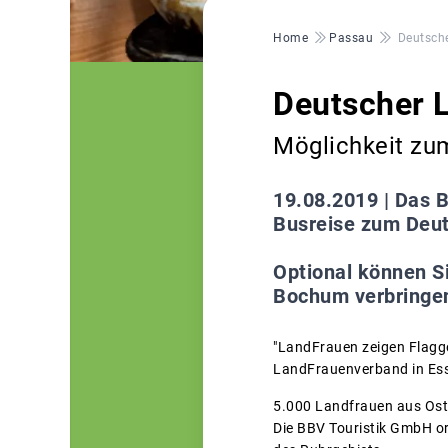
Pfadnavigation
Home
Passau
Deutsch
Deutscher 
Möglichkeit zum
19.08.2019 |
Das B
Busreise zum Deut
Optional können Si
Bochum verbringe
"LandFrauen zeigen Flagg
LandFrauenverband in Ess
5.000 Landfrauen aus Ost
Die BBV Touristik GmbH or