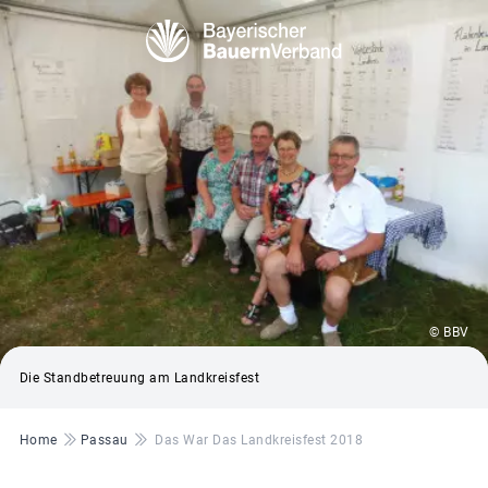
© BBV
Die Standbetreuung am Landkreisfest
Pfadnavigation
Home
Passau
Das War Das Landkreisfest 2018