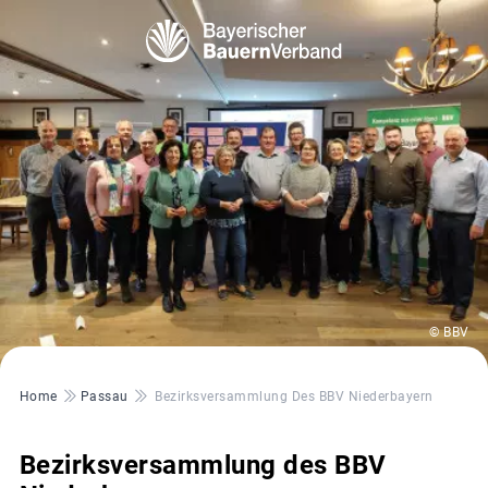
© BBV
Pfadnavigation
Home
Passau
Bezirksversammlung Des BBV Niederbayern
Bezirksversammlung des BBV