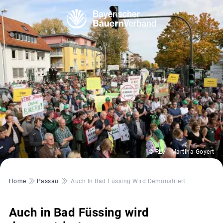
© RLV - Martina-Goyert
Pfadnavigation
Home
Passau
Auch In Bad Füssing Wird Demonstriert
Auch in Bad Füssing wird