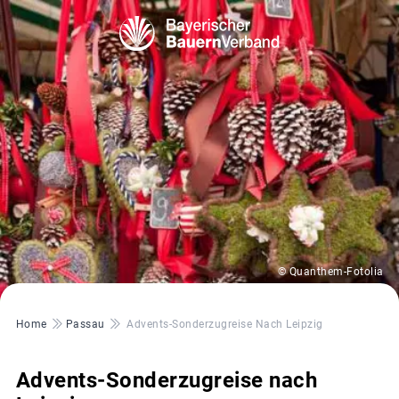
© Quanthem-Fotolia
Pfadnavigation
Home
Passau
Advents-Sonderzugreise Nach Leipzig
Advents-Sonderzugreise nach