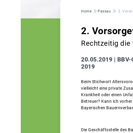
Pfadnavigation
Home
Passau
2. Vorso
2. Vorsorge
Rechtzeitig die
20.05.2019 |
BBV-G
2019
Beim Stichwort Altersvorso
vielleicht eine private Z
Krankheit oder einen Unfa
Betreuer? Kann ich vorher
Bayerischen Bauernverband
Die Geschäftsstelle des B