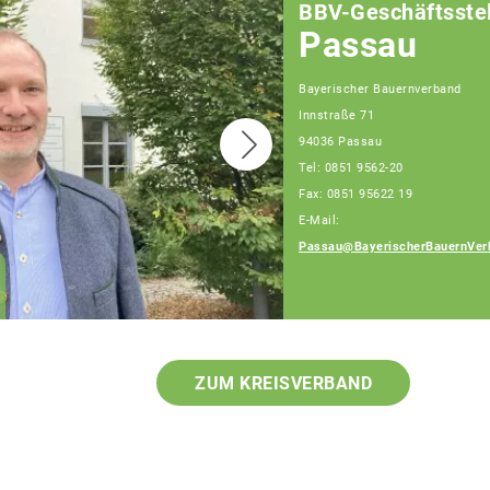
BBV-Geschäftsstel
Passau
Bayerischer Bauernverband
Innstraße 71
94036 Passau
Tel: 0851 9562-20
Fax: 0851 95622 19
E-Mail:
Passau@BayerischerBauernVer
Franz Schiestl
Fachberater
ZUM KREISVERBAND