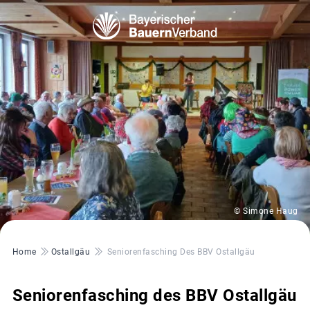
© Simone Haug
Pfadnavigation
Home
Ostallgäu
Seniorenfasching Des BBV Ostallgäu
Seniorenfasching des BBV Ostallgäu