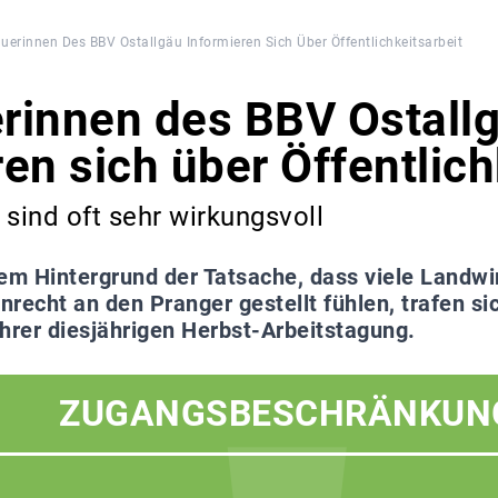
uerinnen Des BBV Ostallgäu Informieren Sich Über Öffentlichkeitsarbeit
rinnen des BBV Ostall
en sich über Öffentlich
 sind oft sehr wirkungsvoll
em Hintergrund der Tatsache, dass viele Landwir
Unrecht an den Pranger gestellt fühlen, trafen s
hrer diesjährigen Herbst-Arbeitstagung.
ZUGANGSBESCHRÄNKUN