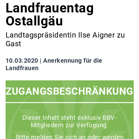
Landfrauentag
Ostallgäu
Landtagspräsidentin Ilse Aigner zu
Gast
10.03.2020 |
Anerkennung für die
Landfrauen
ZUGANGSBESCHRÄNKUNG
Dieser Inhalt steht exklusiv BBV-
Mitgliedern zur Verfügung.
Bitte melden Sie sich an oder werden