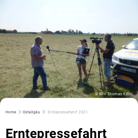
© BBV Thomas Kölbl
Pfadnavigation
Home
Ostallgäu
Erntepressefahrt 2021
Erntepressefahrt