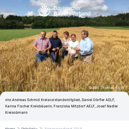
© BBV Thomas Kölbl
vlnr.Andreas Schmid Kreisvorstandsmitglied, Daniel Dörfler AELF,
Karina Fischer Kreisbäuerin, Franziska Mitzdorf AELF, Josef Nadler
Kreisobmann
Pfadnavigation
Home
Ostallgäu
Erntepressefahrt 2019